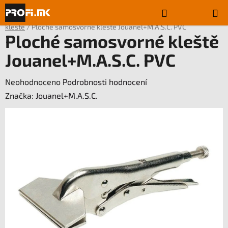
Přejít
Hledat
NÁKUPN
na
Domů
/
Klempířské ruční nářadí
/
Klempířské kleště
/
Samosvorné
obsah
KOŠÍK
kleště
/
Ploché samosvorné kleště Jouanel+M.A.S.C. PVC
Ploché samosvorné kleště
Jouanel+M.A.S.C. PVC
Průměrné
Neohodnoceno
Podrobnosti hodnocení
hodnocení
Značka:
Jouanel+M.A.S.C.
produktu
je
0,0
z
5
hvězdiček.