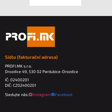
Z
á
p
a
t
í
Sídlo (fakturační adresa)
PROFI.MK s.r.o.
Drozdice 49, 530 02 Pardubice-Drozdice
IČ: 02400201
DIČ: CZ02400201
Sledujte nás:
Instagram
Facebook