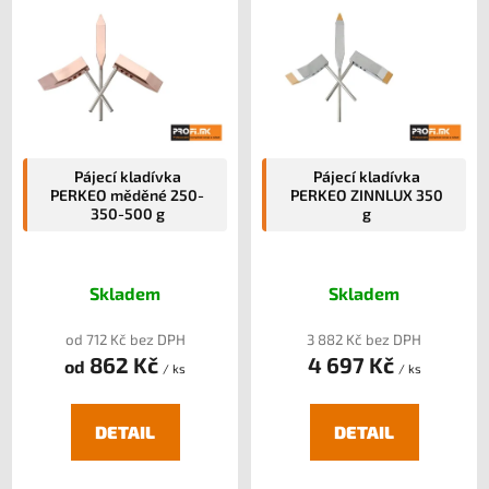
ý
p
i
s
p
r
o
Pájecí kladívka
Pájecí kladívka
PERKEO měděné 250-
PERKEO ZINNLUX 350
d
350-500 g
g
u
k
t
Skladem
Skladem
ů
od 712 Kč bez DPH
3 882 Kč bez DPH
862 Kč
4 697 Kč
od
/ ks
/ ks
DETAIL
DETAIL