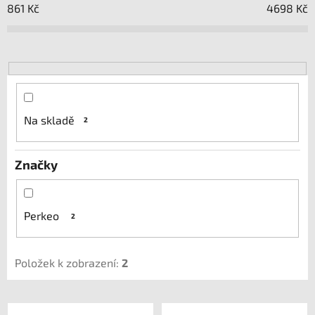
í
861
Kč
4698
Kč
p
r
o
d
u
k
Na skladě
2
t
ů
Značky
Perkeo
2
Položek k zobrazení:
2
V