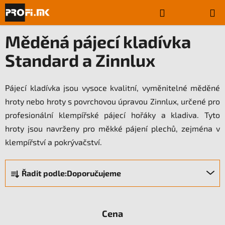
Přejít
Hledat
NÁKUPN
na
Domů
/
Pájecí potřeby
/
Pájecí kladívka standard-zinnlux
obsah
KOŠÍK
Měděná pájecí kladívka
Standard a Zinnlux
Pájecí kladívka jsou vysoce kvalitní, vyměnitelné měděné
hroty nebo hroty s povrchovou úpravou Zinnlux, určené pro
profesionální klempířské pájecí hořáky a kladiva. Tyto
hroty jsou navrženy pro měkké pájení plechů, zejména v
klempířství a pokrývačství.
Ř
Řadit podle:
Doporučujeme
a
z
e
Cena
n