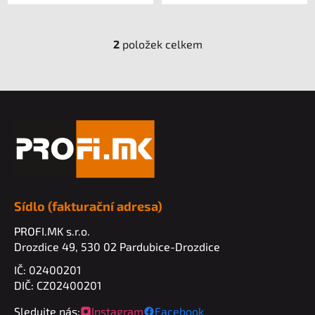
2
položek celkem
O
v
l
Z
á
d
á
a
p
c
a
í
t
p
í
r
v
Sídlo (fakturační adresa)
k
PROFI.MK s.r.o.
y
Drozdice 49, 530 02 Pardubice-Drozdice
v
ý
IČ: 02400201
p
DIČ: CZ02400201
i
Sledujte nás:
Instagram
Facebook
s