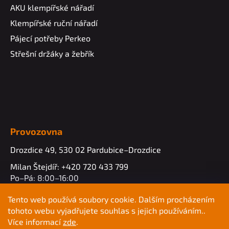
AKU klempířské nářadí
Klempířské ruční nářadí
Pájecí potřeby Perkeo
Střešní držáky a žebřík
Provozovna
Drozdice 49, 530 02 Pardubice–Drozdice
Milan Štejdíř: +420 720 433 799
Po–Pá: 8:00–16:00
info@profimk.eu
Tento web používá soubory cookie. Dalším procházením
tohoto webu vyjadřujete souhlas s jejich používáním..
Více informací
zde
.