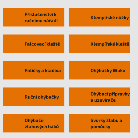
Příslušenství k
Klempířské nůžky
ručnímu nářadí
Falcovací kleště
Klempířské kleště
Paličky a kladiva
Ohýbačky Wuko
Ohýbací přípravky
Ruční ohýbačky
a uzavírače
Ohýbače
Svorky žlabu a
žlabových háků
pomůcky