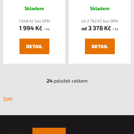
Skladem
Skladem
1 648 Kč bez DPH
od 2 792 Kč bez DPH
1 994 Kč
3 378 Kč
od
/ ks
/ ks
DETAIL
DETAIL
24
položek celkem
O
v
l
Zpět
á
d
a
Z
c
á
í