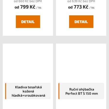
od 660 Kč bez DPH
od 639 Kč bez DPH
799 Kč
773 Kč
od
od
/ ks
/ ks
DETAIL
DETAIL
Kladiva tesařská
Ruční ohýbačka
kožená
Perfect BT S 150 mm
hladká+vroubkovaná