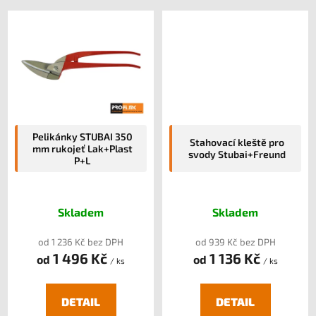
Pelikánky STUBAI 350
Stahovací kleště pro
mm rukojeť Lak+Plast
svody Stubai+Freund
P+L
Skladem
Skladem
od 1 236 Kč bez DPH
od 939 Kč bez DPH
1 496 Kč
1 136 Kč
od
od
/ ks
/ ks
DETAIL
DETAIL