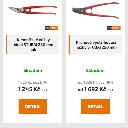
p
i
s
p
r
o
Klempířské nůžky
Kruhové vystřihovací
Ideal STUBAI 280 mm
d
nůžky STUBAI 250 mm
lak
u
k
t
Skladem
Skladem
ů
1 029 Kč bez DPH
od 1 398 Kč bez DPH
1 245 Kč
1 692 Kč
od
/ ks
/ ks
DETAIL
DETAIL