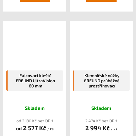
Falcovací kleště
Klempířské nůžky
FREUND UltraVision
FREUND průběžné
60 mm
prostřihovací
Skladem
Skladem
od 2 130 Kč bez DPH
2 474 Kč bez DPH
2 577 Kč
2 994 Kč
od
/ ks
/ ks