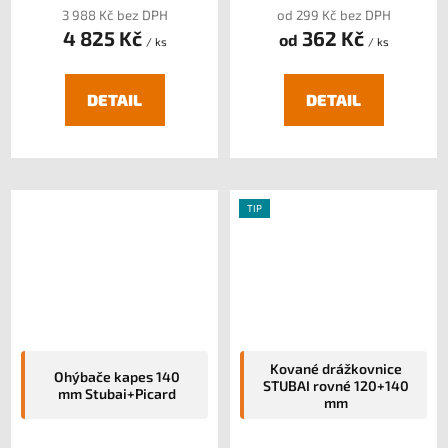
3 988 Kč bez DPH
od 299 Kč bez DPH
4 825 Kč
362 Kč
od
/ ks
/ ks
DETAIL
DETAIL
TIP
Kované drážkovnice
Ohýbače kapes 140
STUBAI rovné 120+140
mm Stubai+Picard
mm