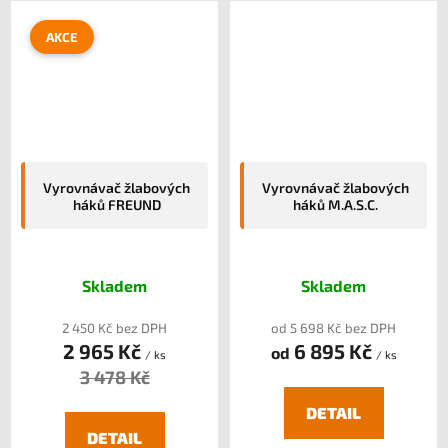
AKCE
Vyrovnávač žlabových
Vyrovnávač žlabových
háků FREUND
háků M.A.S.C.
Skladem
Skladem
2 450 Kč bez DPH
od 5 698 Kč bez DPH
2 965 Kč
6 895 Kč
od
/ ks
/ ks
3 478 Kč
DETAIL
DETAIL