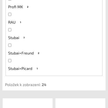
Profi MK
2
RAU
1
Stubai
7
Stubai+Freund
2
Stubai+Picard
1
Položek k zobrazení:
24
V
ý