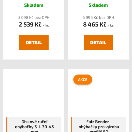
Skladem
Skladem
2 098 Kč bez DPH
6 996 Kč bez DPH
2 539 Kč
8 465 Kč
/ ks
/ ks
DETAIL
DETAIL
AKCE
Diskové ruční
Falz Bender -
ohýbačky S+L 30-45
ohýbačky pro výrobu
mm
profilů SD