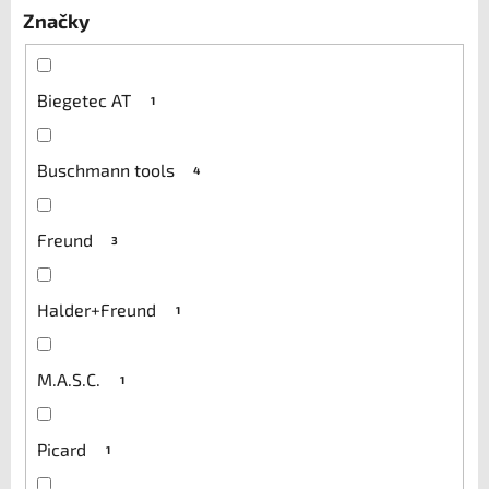
ů
Značky
Biegetec AT
1
Buschmann tools
4
Freund
3
Halder+Freund
1
M.A.S.C.
1
Picard
1