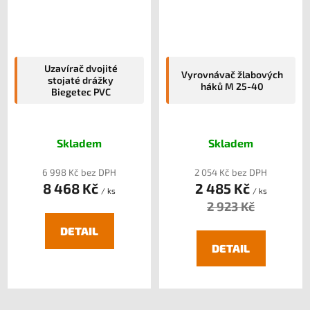
Uzavírač dvojité
Vyrovnávač žlabových
stojaté drážky
háků M 25-40
Biegetec PVC
Skladem
Skladem
6 998 Kč bez DPH
2 054 Kč bez DPH
8 468 Kč
2 485 Kč
/ ks
/ ks
2 923 Kč
DETAIL
DETAIL