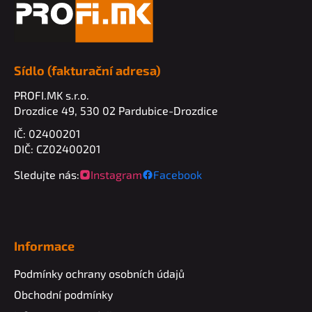
p
p
a
r
t
v
k
í
y
Sídlo (fakturační adresa)
v
ý
PROFI.MK s.r.o.
p
Drozdice 49, 530 02 Pardubice-Drozdice
i
IČ: 02400201
s
DIČ: CZ02400201
u
Sledujte nás:
Instagram
Facebook
Informace
Podmínky ochrany osobních údajů
Obchodní podmínky