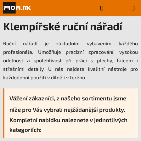
Přejít
Hledat
NÁKUPN
na
Domů
/
Klempířské ruční nářadí
obsah
KOŠÍK
Klempířské ruční nářadí
Ruční nářadí je základním vybavením každého
profesionála. Umožňuje precizní zpracování, vysokou
odolnost a spolehlivost při práci s plechy, falcem i
střešními detaily. U nás najdete kvalitní nástroje pro
každodenní použití v dílně i v terénu.
Vážení zákazníci, z našeho sortimentu jsme
níže pro Vás vybrali nejžádanější produkty.
Kompletní nabídku naleznete v jednotlivých
kategoriích: