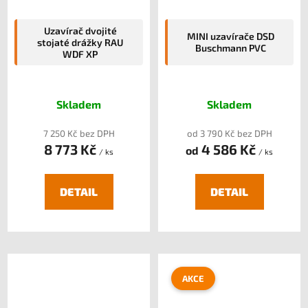
Uzavírač dvojité
MINI uzavírače DSD
stojaté drážky RAU
Buschmann PVC
WDF XP
Skladem
Skladem
7 250 Kč bez DPH
od 3 790 Kč bez DPH
8 773 Kč
4 586 Kč
od
/ ks
/ ks
DETAIL
DETAIL
AKCE