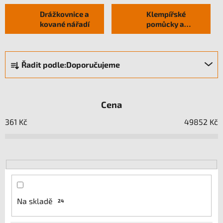
Drážkovnice a
Klempířské
kované nářadí
pomůcky a
doplňky
Ř
Řadit podle:
Doporučujeme
a
z
e
Cena
n
í
361
Kč
49852
Kč
p
r
o
d
u
k
Na skladě
24
t