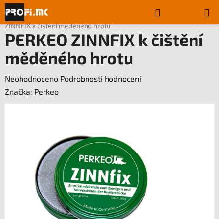
Přejít
Hledat
NÁKUPN
na
Domů
/
Pájecí potřeby
/
Pájecí pomůcky a příslušenství
/
PERKEO
obsah
KOŠÍK
ZINNFIX k čištění měděného hrotu
PERKEO ZINNFIX k čištění
měděného hrotu
Průměrné
Neohodnoceno
Podrobnosti hodnocení
hodnocení
Značka:
Perkeo
produktu
je
0,0
z
5
hvězdiček.