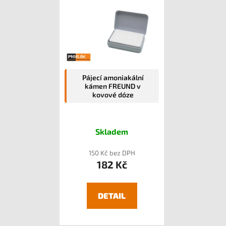
Pájecí amoniakální
kámen FREUND v
kovové dóze
Skladem
150 Kč bez DPH
182 Kč
DETAIL