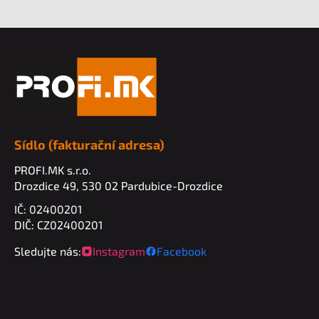
Z
á
p
a
t
í
Sídlo (fakturační adresa)
PROFI.MK s.r.o.
Drozdice 49, 530 02 Pardubice-Drozdice
IČ: 02400201
DIČ: CZ02400201
Sledujte nás:
Instagram
Facebook