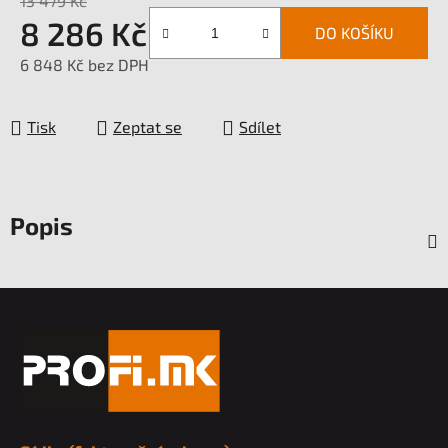
13 479 Kč
8 286 Kč
DO KOŠÍKU
6 848 Kč bez DPH
Měrná cena:
Tisk
Zeptat se
Sdílet
Popis
Z
á
p
a
t
í