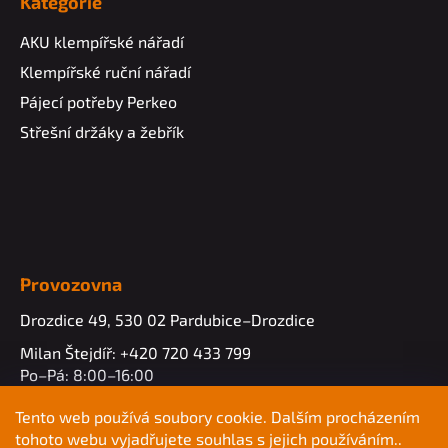
Kategorie
AKU klempířské nářadí
Klempířské ruční nářadí
Pájecí potřeby Perkeo
Střešní držáky a žebřík
Provozovna
Drozdice 49, 530 02 Pardubice–Drozdice
Milan Štejdíř: +420 720 433 799
Po–Pá: 8:00–16:00
info@profimk.eu
Tento web používá soubory cookie. Dalším procházením
tohoto webu vyjadřujete souhlas s jejich používáním..