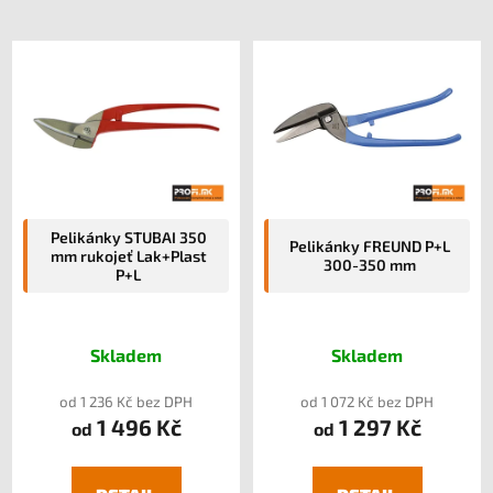
Pelikánky STUBAI 350
Pelikánky FREUND P+L
mm rukojeť Lak+Plast
300-350 mm
P+L
Skladem
Skladem
od 1 236 Kč bez DPH
od 1 072 Kč bez DPH
1 496 Kč
1 297 Kč
od
od