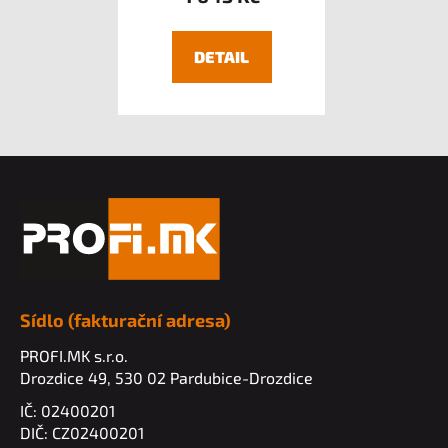
DETAIL
Z
á
p
a
t
í
Sídlo (fakturační adresa)
PROFI.MK s.r.o.
Drozdice 49, 530 02 Pardubice-Drozdice
IČ: 02400201
DIČ: CZ02400201