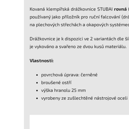
Kovaná klempířská drážkovnice STUBAI
rovná
(
používaný jako příložník pro ruční falcování (d
na plechových střechách a okapových systéme
Drážkovnice je k dispozici ve 2 variantách dle š
je vykováno a svařeno ze dvou kusů materiálu.
Vlastnosti:
povrchová úprava: černěné
broušené ostří
výška hranolu 25 mm
vyrobeny ze zušlechtěné nástrojové oceli