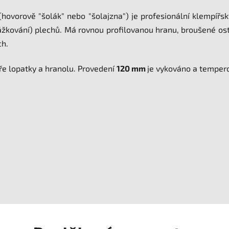
hovorově "šolák" nebo "šolajzna") je profesionální klempířsk
rážkování) plechů. Má rovnou profilovanou hranu, broušené ost
ch.
íře lopatky a hranolu. Provedení
120 mm
je vykováno a temper