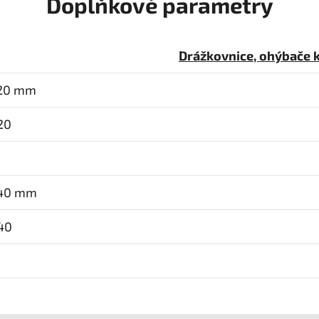
Doplňkové parametry
Drážkovnice, ohýbače 
120 mm
20
140 mm
140