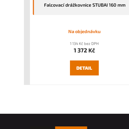
Falcovací drážkovnice STUBAI 160 mm
Na objednávku
1 134 Kč bez DPH
1 372 Kč
DETAIL
Z