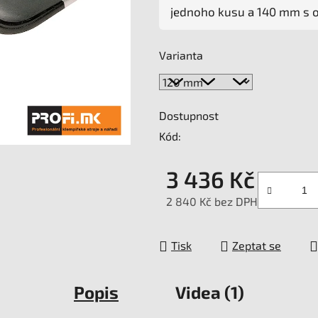
0,0
jednoho kusu a 140 mm s o
z
5
Varianta
hvězdiček.
Dostupnost
Kód:
3 436 Kč
2 840 Kč bez DPH
Měrná cena:
Tisk
Zeptat se
Popis
Videa (1)