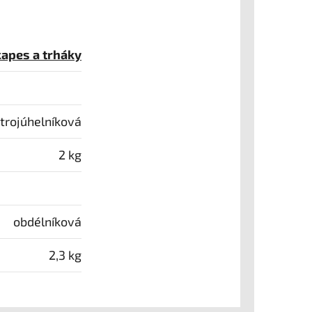
kapes a trháky
trojúhelníková
2 kg
obdélníková
2,3 kg