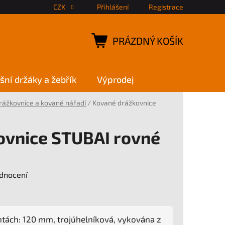
CZK
Přihlášení
Registrace
PRÁZDNÝ KOŠÍK
NÁKUPNÍ
KOŠÍK
šní držáky a žebřík
Výprodej
rážkovnice a kované nářadí
/
Kované drážkovnice
ovnice STUBAI rovné
dnocení
ntách: 120 mm, trojúhelníková, vykována z