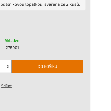
bdélníkovou lopatkou, svařena ze 2 kusů.
Skladem
278001
DO KOŠÍKU
Sdílet