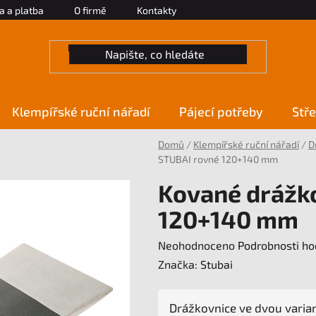
a a platba
O firmě
Kontakty
Klempířské ruční nářadí
Pájecí potřeby
Stře
Domů
/
Klempířské ruční nářadí
/
D
STUBAI rovné 120+140 mm
Kované drážk
120+140 mm
Průměrné
Neohodnoceno
Podrobnosti ho
hodnocení
Značka:
Stubai
produktu
je
Drážkovnice ve dvou varia